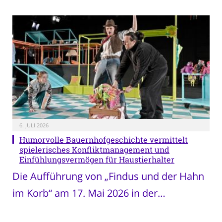
6. JULI 2026
Humorvolle Bauernhofgeschichte vermittelt
spielerisches Konfliktmanagement und
Einfühlungsvermögen für Haustierhalter
Die Aufführung von „Findus und der Hahn
im Korb“ am 17. Mai 2026 in der…