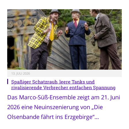
13. JULI 2026
Spaßiger Schatzraub, leere Tanks und
rivalisierende Verbrecher entfachen Spannung
Das Marco-Süß-Ensemble zeigt am 21. Juni
2026 eine Neuinszenierung von „Die
Olsenbande fährt ins Erzgebirge“…