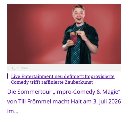
3. JULI 2026
Live Entertainment neu definiert: Improvisierte
Comedy trifft raffinierte Zauberkunst
Die Sommertour „Impro-Comedy & Magie“
von Till Frömmel macht Halt am 3. Juli 2026
im…