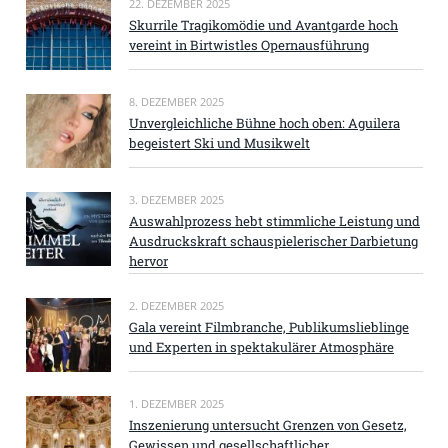
22. DEZEMBER 2025
Skurrile Tragikomödie und Avantgarde hoch
vereint in Birtwistles Opernausführung
8. DEZEMBER 2025
Unvergleichliche Bühne hoch oben: Aguilera
begeistert Ski und Musikwelt
3. DEZEMBER 2025
Auswahlprozess hebt stimmliche Leistung und
Ausdruckskraft schauspielerischer Darbietung
hervor
2. DEZEMBER 2025
Gala vereint Filmbranche, Publikumslieblinge
und Experten in spektakulärer Atmosphäre
1. DEZEMBER 2025
Inszenierung untersucht Grenzen von Gesetz,
Gewissen und gesellschaftlicher