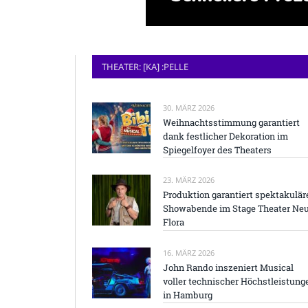
THEATER: [KA] :PELLE
30. MÄRZ 2026
Weihnachtsstimmung garantiert
dank festlicher Dekoration im
Spiegelfoyer des Theaters
23. MÄRZ 2026
Produktion garantiert spektakulär
Showabende im Stage Theater Ne
Flora
16. MÄRZ 2026
John Rando inszeniert Musical
voller technischer Höchstleistung
in Hamburg