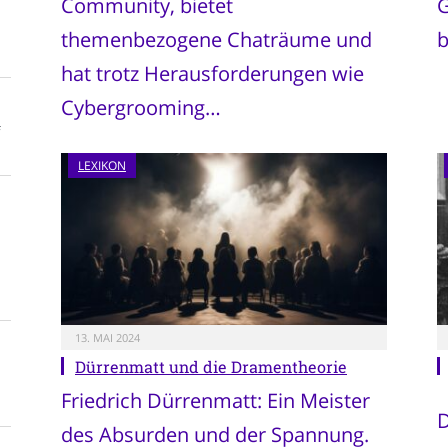
Community, bietet
G
themenbezogene Chaträume und
b
hat trotz Herausforderungen wie
Cybergrooming…
f
LEXIKON
13. MAI 2024
Dürrenmatt und die Dramentheorie
Friedrich Dürrenmatt: Ein Meister
D
des Absurden und der Spannung.