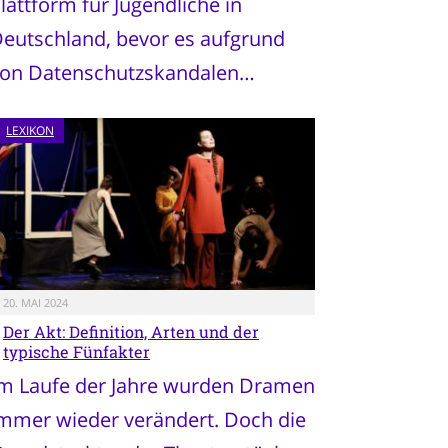
lattform für Jugendliche in
eutschland, bevor es aufgrund
on Datenschutzskandalen…
LEXIKON
20. MAI 2024
Der Akt: Definition, Arten und der
typische Fünfakter
m Laufe der Jahre wurden Dramen
mmer wieder verändert. Doch die