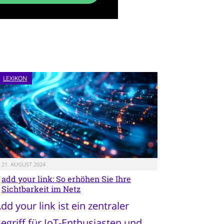
LEXIKON
21. AUGUST 2024
add your link: So erhöhen Sie Ihre
Sichtbarkeit im Netz
dd your link ist ein zentraler
egriff für IoT-Enthusiasten und