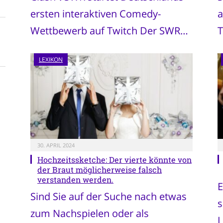
ersten interaktiven Comedy-
a
Wettbewerb auf Twitch Der SWR…
T
LEXIKON
30. APRIL 2024
Hochzeitssketche: Der vierte könnte von
der Braut möglicherweise falsch
verstanden werden.
E
Sind Sie auf der Suche nach etwas
s
zum Nachspielen oder als
L