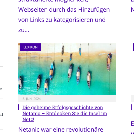
Webseiten durch das Hinzufügen
N
von Links zu kategorisieren und
zu…
LEXIKON
e
5. JUNI 2024
Die geheime Erfolgsgeschichte von
Netanic – Entdecken Sie die Insel im
rt
Netz!
E
Netanic war eine revolutionäre
u