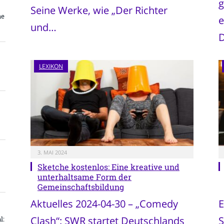
g
Seine Werke, wie „Der Richter
ne
e
und…
D
LEXIKON
3. MAI 2024
Sketche kostenlos: Eine kreative und
unterhaltsame Form der
Gemeinschaftsbildung
Aktuelles 2024-04-30 – „Comedy
E
Clash“: SWR startet Deutschlands
S
l: