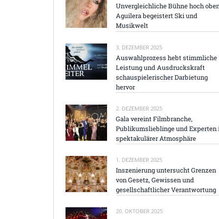
Unvergleichliche Bühne hoch oben
Aguilera begeistert Ski und
Musikwelt
3. DEZEMBER 2025
Auswahlprozess hebt stimmliche
Leistung und Ausdruckskraft
schauspielerischer Darbietung
hervor
2. DEZEMBER 2025
Gala vereint Filmbranche,
Publikumslieblinge und Experten 
spektakulärer Atmosphäre
1. DEZEMBER 2025
Inszenierung untersucht Grenzen
von Gesetz, Gewissen und
gesellschaftlicher Verantwortung
20. OKTOBER 2025