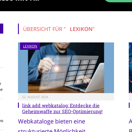
ÜBERSICHT FÜR "
LEXIKON
"
LEXIKON
e
ue
22. AUGUST 2024
link add webkatalog: Entdecke die
Geheimwaffe zur SEO-Optimierung!
Webkataloge bieten eine
A
en
strukturierte Möglichkeit,
B