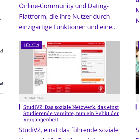
Online-Community und Dating-
M
Plattform, die ihre Nutzer durch
s
N
einzigartige Funktionen und eine…
LEXIKON
kl
nd
28. MAI 2024
StudiVZ: Das soziale Netzwerk, das einst
Studierende vereinte, nun ein Relikt der
Vergangenheit
StudiVZ, einst das führende soziale
S