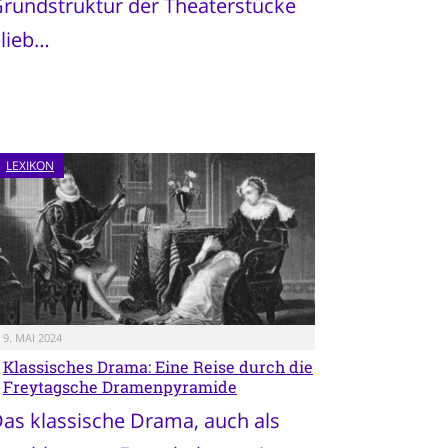
rundstruktur der Theaterstücke
lieb…
LEXIKON
9. MAI 2024
Klassisches Drama: Eine Reise durch die
Freytagsche Dramenpyramide
as klassische Drama, auch als