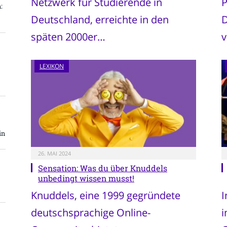
Netzwerk für Studierende in
P
:
Deutschland, erreichte in den
D
späten 2000er…
v
LEXIKON
in
26. MAI 2024
Sensation: Was du über Knuddels
unbedingt wissen musst!
Knuddels, eine 1999 gegründete
I
deutschsprachige Online-
i