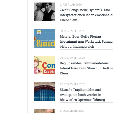
2. FEBRUAR 2026
Zwölf Songs, neue Dynamik: Duo-
Interpretationen laden emotionale
Erleben ein
30. DEZEMBER 2025
Meister Eder-Neffe Florian
übernimmt nun Werkstatt, Pumuc
bleibt erfindungsreich
29. DEZEMBER 2025
Beglückendes Familienerlebnis:
Interaktive Conni Show für Groß u
Klein
22. DEZEMBER 2025
Skurrile Tragikomödie und
Avantgarde hoch vereint in
Birtwistles Opernausführung
8. DEZEMBER 2025