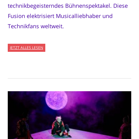
technikbegeisterndes Bühnenspektakel. Diese
Fusion elektrisiert Musicalliebhaber und
Technikfans weltweit.
JETZT ALLES LESEN