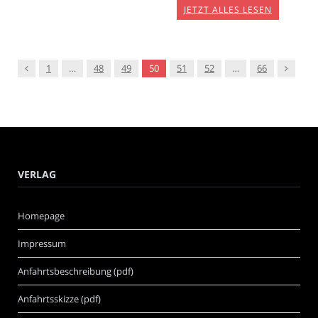
JETZT ALLES LESEN
Vorgänger
Nachfol
1
…
48
49
50
51
52
…
66
VERLAG
Homepage
Impressum
Anfahrtsbeschreibung (pdf)
Anfahrtsskizze (pdf)