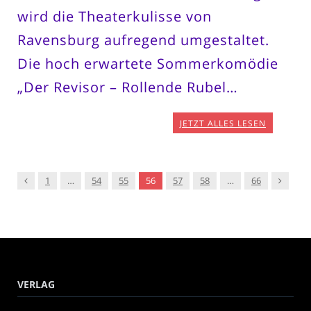
wird die Theaterkulisse von
Ravensburg aufregend umgestaltet.
Die hoch erwartete Sommerkomödie
„Der Revisor – Rollende Rubel…
JETZT ALLES LESEN
Vorgänger
Nachfol
1
…
54
55
56
57
58
…
66
VERLAG