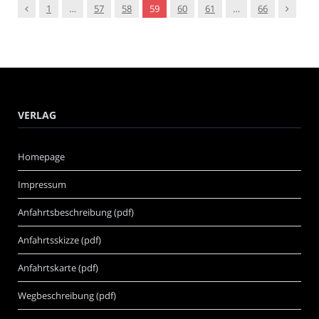
Vorgänger
Nachfol
1
…
57
58
59
60
61
…
66
VERLAG
Homepage
Impressum
Anfahrtsbeschreibung (pdf)
Anfahrtsskizze (pdf)
Anfahrtskarte (pdf)
Wegbeschreibung (pdf)