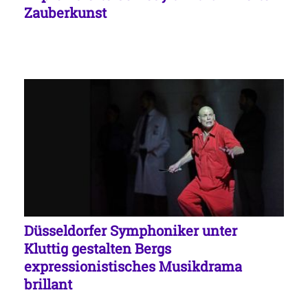
Zauberkunst
Düsseldorfer Symphoniker unter
Kluttig gestalten Bergs
expressionistisches Musikdrama
brillant