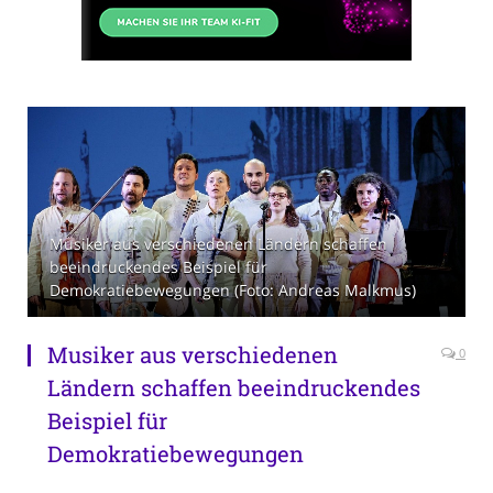
Musiker aus verschiedenen Ländern schaffen
beeindruckendes Beispiel für
Demokratiebewegungen (Foto: Andreas Malkmus)
Musiker aus verschiedenen
0
Ländern schaffen beeindruckendes
Beispiel für
Demokratiebewegungen