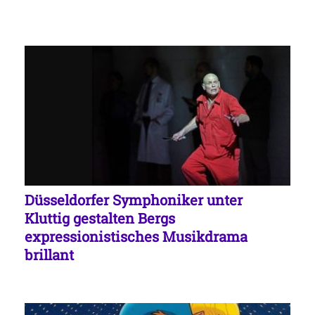
Düsseldorfer Symphoniker unter
Kluttig gestalten Bergs
expressionistisches Musikdrama
brillant