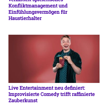
Konfliktmanagement und
Einfühlungsvermögen für
Haustierhalter
Live Entertainment neu definiert:
Improvisierte Comedy trifft raffinierte
Zauberkunst