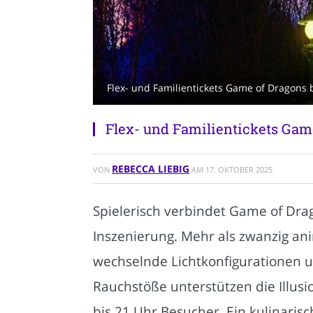
Flex- und Familientickets Game of Dragons 
Flex- und Familientickets Game
REBECCA LIEBIG
VON
AM
17. OKTOBER 2025
Spielerisch verbindet Game of Dra
Inszenierung. Mehr als zwanzig a
wechselnde Lichtkonfigurationen 
Rauchstöße unterstützen die Illusi
bis 21 Uhr Besucher. Ein kulinaris