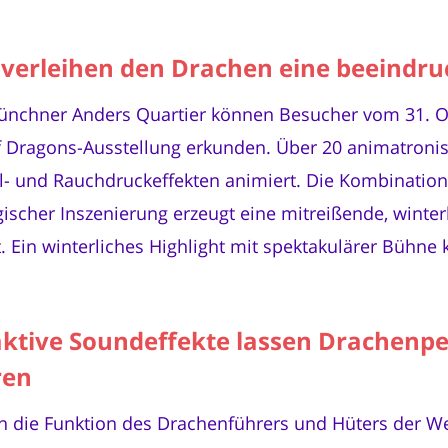
e verleihen den Drachen eine beeind
ünchner Anders Quartier können Besucher vom 31. Ok
of Dragons-Ausstellung erkunden. Über 20 animatron
l- und Rauchdruckeffekten animiert. Die Kombination
scher Inszenierung erzeugt eine mitreißende, winterli
 Ein winterliches Highlight mit spektakulärer Bühne
tive Soundeffekte lassen Drachenper
ren
n die Funktion des Drachenführers und Hüters der Wei