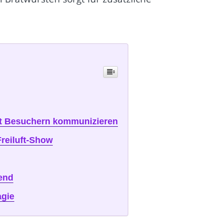
mit Besuchern kommunizieren
reiluft-Show
bend
agie