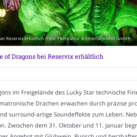
bei Reservix erhältlich (Foto: F&H Kultur & Entertainment GmbH)
 of Dragons bei Reservix erhältlich
gons im Freigelände des Lucky Star technische Fi
nimatronische Drachen erwachen durch präzise p
und surround-artige Soundeffekte zum Leben. N
on. Zwischen dem 31. Oktober und 11. Januar begrü
ches Angebot mit Glühwein, Punsch und herzhaften