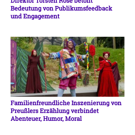
Direktor Torsten Rose betont
Bedeutung von Publikumsfeedback
und Engagement
Familienfreundliche Inszenierung von
Preußlers Erzählung verbindet
Abenteuer, Humor, Moral