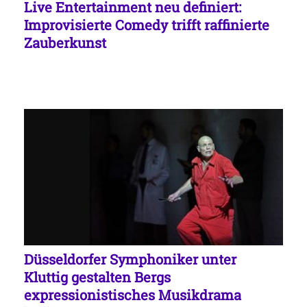
Live Entertainment neu definiert:
Improvisierte Comedy trifft raffinierte
Zauberkunst
Düsseldorfer Symphoniker unter
Kluttig gestalten Bergs
expressionistisches Musikdrama