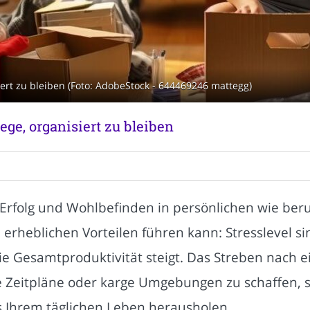
rt zu bleiben (Foto: AdobeStock - 644469246 mattegg)
ge, organisiert zu bleiben
 Erfolg und Wohlbefinden in persönlichen wie beruf
zu erheblichen Vorteilen führen kann: Stresslevel 
die Gesamtproduktivität steigt. Das Streben nach
re Zeitpläne oder karge Umgebungen zu schaffen, 
 Ihrem täglichen Leben herausholen.