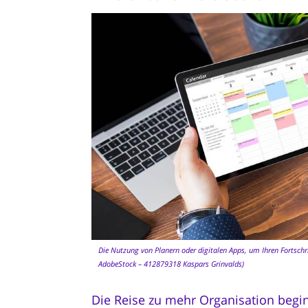
Die Nutzung von Planern oder digitalen Apps, um Ihren Fortschrit
AdobeStock – 412879318 Kaspars Grinvalds)
Die Reise zu mehr Organisation begin