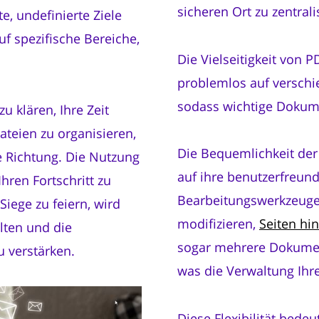
sicheren Ort zu zentrali
te, undefinierte Ziele
uf spezifische Bereiche,
Die Vielseitigkeit von P
problemlos auf versch
sodass wichtige Dokume
u klären, Ihre Zeit
ateien zu organisieren,
Die Bequemlichkeit der
ne Richtung. Die Nutzung
auf ihre benutzerfreun
hren Fortschritt zu
Bearbeitungswerkzeuge 
 Siege zu feiern, wird
modifizieren,
Seiten hi
lten und die
sogar mehrere Dokume
u verstärken.
was die Verwaltung Ihre
Diese Flexibilität bedeu