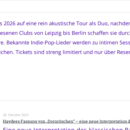
 2026 auf eine rein akustische Tour als Duo, nach
lesenen Clubs von Leipzig bis Berlin schaffen sie du
e. Bekannte Indie-Pop-Lieder werden zu intimen Sess
hen. Tickets sind streng limitiert und nur über Res
30. Oktober 2023
Haydees Fassung von „Dornröschen“ – eine neue Interpretation d
Eine neue Interpretation des klassischen B