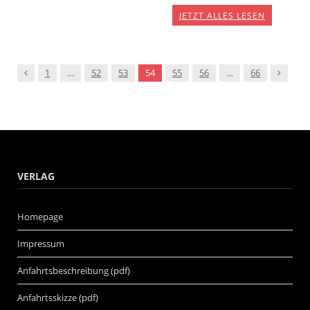
JETZT ALLES LESEN
Vorgänger
Nachfol
1
…
52
53
54
55
56
…
66
VERLAG
Homepage
Impressum
Anfahrtsbeschreibung (pdf)
Anfahrtsskizze (pdf)