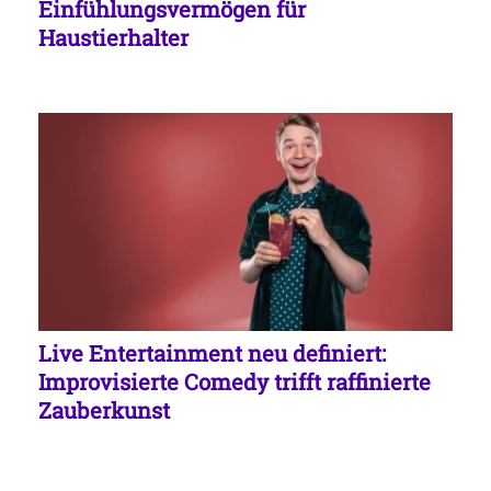
Einfühlungsvermögen für
Haustierhalter
Live Entertainment neu definiert:
Improvisierte Comedy trifft raffinierte
Zauberkunst