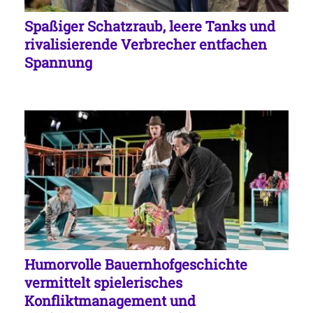
Spaßiger Schatzraub, leere Tanks und
rivalisierende Verbrecher entfachen
Spannung
Humorvolle Bauernhofgeschichte
vermittelt spielerisches
Konfliktmanagement und