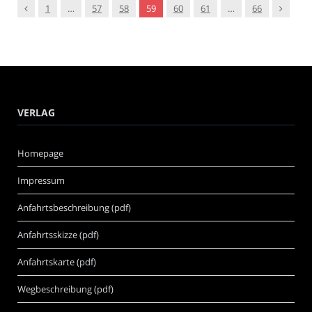
Vorgänger
Nachfol
1
…
57
58
59
60
61
…
66
VERLAG
Homepage
Impressum
Anfahrtsbeschreibung (pdf)
Anfahrtsskizze (pdf)
Anfahrtskarte (pdf)
Wegbeschreibung (pdf)