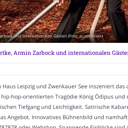
arbock und internationalen Gästen (Foto: academixer)
rtke, Armin Zarbock und internationalen Gäste
 Haus Leipzig und Zwenkauer See inszeniert das
r hip-hop-orientierten Tragödie König Ödipus un
ischen Tiefgang und Leichtigkeit. Satirische Kaba
as Angebot. Innovatives Bühnenbild und namhafte 
787878 oder Webshop. Spannende Einblicke sind i