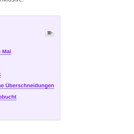
m Mai
k
iche Überschneidungen
ebucht