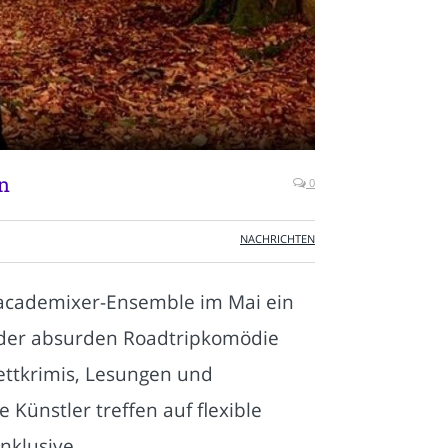
n
0
NACHRICHTEN
 academixer-Ensemble im Mai ein
d der absurden Roadtripkomödie
rettkrimis, Lesungen und
Künstler treffen auf flexible
nklusive.