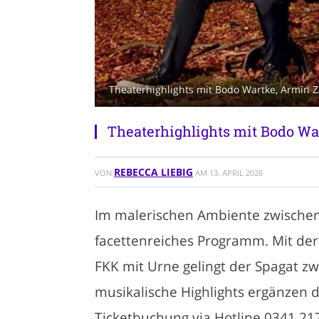
Theaterhighlights mit Bodo Wartke, Armin Z
Theaterhighlights mit Bodo Wa
REBECCA LIEBIG
VON
AM
13. APRIL 2026
Im malerischen Ambiente zwischen
facettenreiches Programm. Mit de
FKK mit Urne gelingt der Spagat zw
musikalische Highlights ergänzen d
Ticketbuchung via Hotline 0341 21