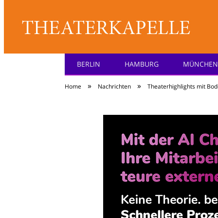
BERLIN
HAMBURG
MÜNCHEN
Theater: [KA] :pell
»
»
Home
Nachrichten
Theaterhighlights mit Bo