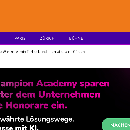
PARIS
ZÜRICH
BÜHNE
e
do Wartke, Armin Zarbock und internationalen Gästen