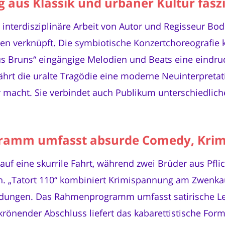
 aus Klassik und urbaner Kultur fasz
 interdisziplinäre Arbeit von Autor und Regisseur Bo
en verknüpft. Die symbiotische Konzertchoreografie 
 Bruns“ eingängige Melodien und Beats eine eindruc
ährt die uralte Tragödie eine moderne Neuinterpretatio
r macht. Sie verbindet auch Publikum unterschiedlich
gramm umfasst absurde Comedy, Krimi
uf eine skurrile Fahrt, während zwei Brüder aus Pflic
n. „Tatort 110“ kombiniert Krimispannung am Zwenkau
ungen. Das Rahmenprogramm umfasst satirische Le
ls krönender Abschluss liefert das kabarettistische Fo