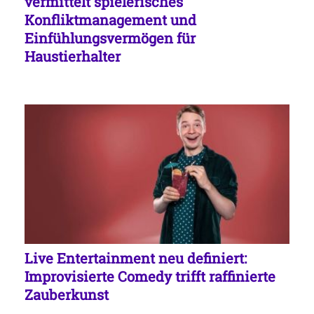
vermittelt spielerisches
Konfliktmanagement und
Einfühlungsvermögen für
Haustierhalter
Live Entertainment neu definiert:
Improvisierte Comedy trifft raffinierte
Zauberkunst