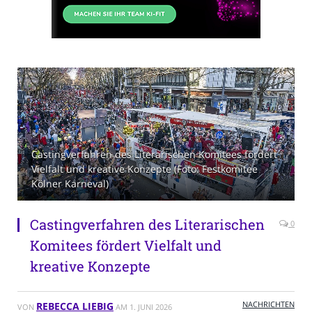
Castingverfahren des Literarischen Komitees fördert
Vielfalt und kreative Konzepte (Foto: Festkomitee
Kölner Karneval)
Castingverfahren des Literarischen
0
Komitees fördert Vielfalt und
kreative Konzepte
NACHRICHTEN
REBECCA LIEBIG
VON
AM
1. JUNI 2026