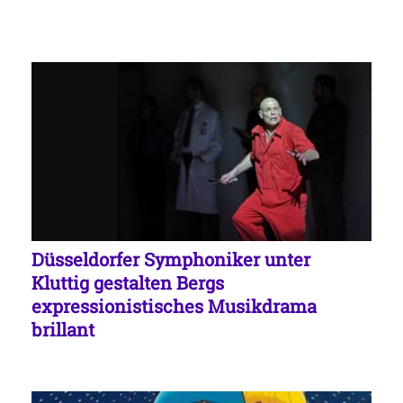
Düsseldorfer Symphoniker unter
Kluttig gestalten Bergs
expressionistisches Musikdrama
brillant