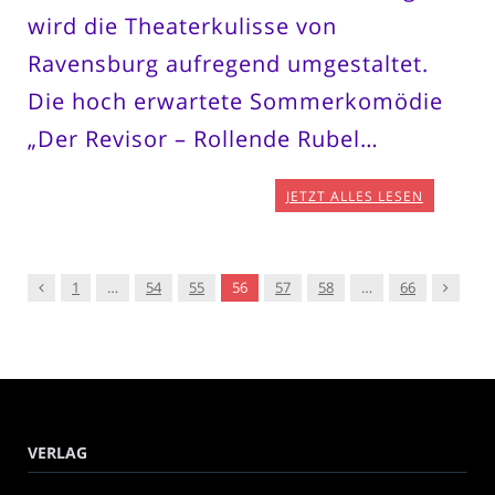
wird die Theaterkulisse von
Ravensburg aufregend umgestaltet.
Die hoch erwartete Sommerkomödie
„Der Revisor – Rollende Rubel…
JETZT ALLES LESEN
Vorgänger
Nachfol
1
…
54
55
56
57
58
…
66
VERLAG