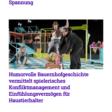
Spannung
Humorvolle Bauernhofgeschichte
vermittelt spielerisches
Konfliktmanagement und
Einfühlungsvermögen für
Haustierhalter