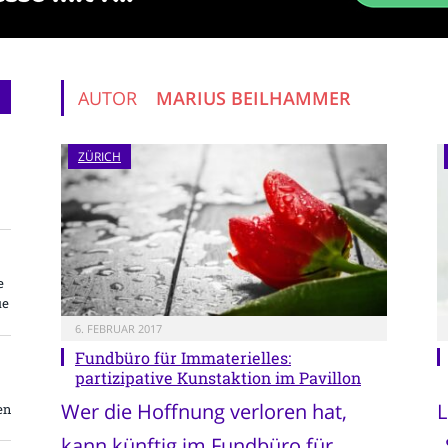
AUTOR
MARIUS BEILHAMMER
ZÜRICH
e
ue
6. FEBRUAR 2017
Fundbüro für Immaterielles:
partizipative Kunstaktion im Pavillon
Wer die Hoffnung verloren hat,
L
en
kann künftig im Fundbüro für
„