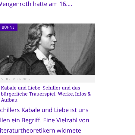
engenroth hatte am 16.…
BÜHNE
5. DEZEMBER 2016
Kabale und Liebe: Schiller und das
bürgerliche Trauerspiel. Werke, Infos &
Aufbau
chillers Kabale und Liebe ist uns
llen ein Begriff. Eine Vielzahl von
iteraturtheoretikern widmete