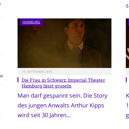
:
s
HAMBURG
19. SEPTEMBER 2016
in
Die Frau in Schwarz: Imperial Theater
Hamburg lässt gruseln
Man darf gespannt sein. Die Story
K
des jungen Anwalts Arthur Kipps
1
wird seit 30 Jahren…
g