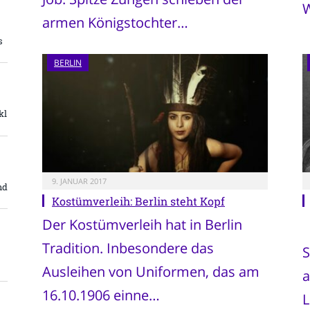
W
armen Königstochter…
s
BERLIN
kl
9. JANUAR 2017
nd
Kostümverleih: Berlin steht Kopf
Der Kostümverleih hat in Berlin
Tradition. Inbesondere das
S
Ausleihen von Uniformen, das am
a
16.10.1906 einne…
L