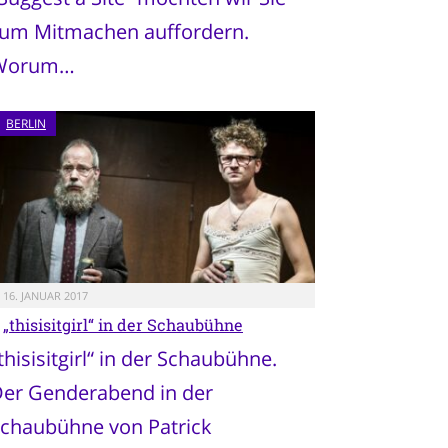
um Mitmachen auffordern.
Worum…
BERLIN
16. JANUAR 2017
„thisisitgirl“ in der Schaubühne
thisisitgirl“ in der Schaubühne.
er Genderabend in der
chaubühne von Patrick