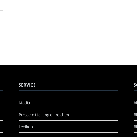
SERVICE
S
Media
B
Pressemitteilung einreichen
B
Lexikon
B