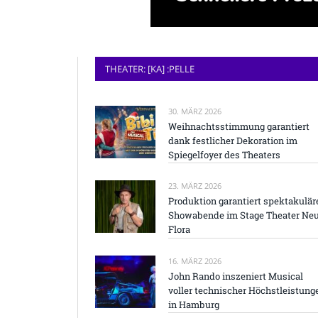
THEATER: [KA] :PELLE
30. MÄRZ 2026
Weihnachtsstimmung garantiert
dank festlicher Dekoration im
Spiegelfoyer des Theaters
23. MÄRZ 2026
Produktion garantiert spektakulär
Showabende im Stage Theater Ne
Flora
16. MÄRZ 2026
John Rando inszeniert Musical
voller technischer Höchstleistung
in Hamburg