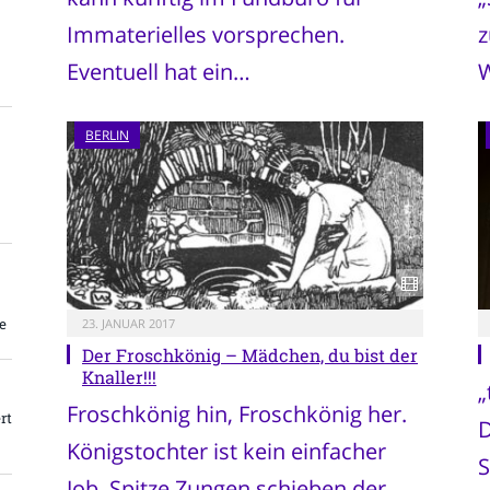
Immaterielles vorsprechen.
z
Eventuell hat ein…
BERLIN
e
23. JANUAR 2017
Der Froschkönig – Mädchen, du bist der
Knaller!!!
„
Froschkönig hin, Froschkönig her.
rt
D
Königstochter ist kein einfacher
S
Job. Spitze Zungen schieben der