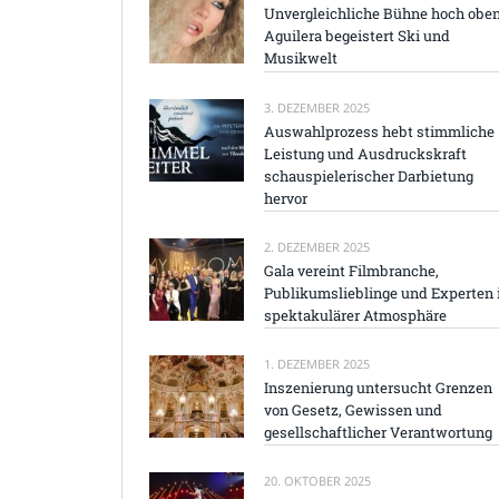
Unvergleichliche Bühne hoch oben
Aguilera begeistert Ski und
Musikwelt
3. DEZEMBER 2025
Auswahlprozess hebt stimmliche
Leistung und Ausdruckskraft
schauspielerischer Darbietung
hervor
2. DEZEMBER 2025
Gala vereint Filmbranche,
Publikumslieblinge und Experten 
spektakulärer Atmosphäre
1. DEZEMBER 2025
Inszenierung untersucht Grenzen
von Gesetz, Gewissen und
gesellschaftlicher Verantwortung
20. OKTOBER 2025