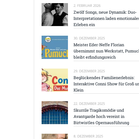
2. FEBRUAR 2026
Zwölf Songs, neue Dynamik: Duo-
Interpretationen laden emotionale
Erleben ein
30. DEZEMBER 2025
Meister Eder-Neffe Florian
übernimmt nun Werkstatt, Pumuc
bleibt erfindungsreich
29. DEZEMBER 2025
Beglückendes Familienerlebnis:
Interaktive Conni Show für Groß u
Klein
22. DEZEMBER 2025
Skurrile Tragikomödie und
Avantgarde hoch vereint in
Birtwistles Opernausführung
8. DEZEMBER 2025