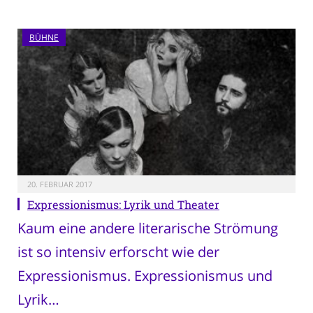
BÜHNE
20. FEBRUAR 2017
Expressionismus: Lyrik und Theater
Kaum eine andere literarische Strömung
ist so intensiv erforscht wie der
Expressionismus. Expressionismus und
Lyrik…