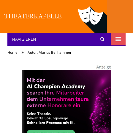
NAVIGIEREN
Theater: [KA] :pelle
»
Home
Autor: Marius Beilhammer