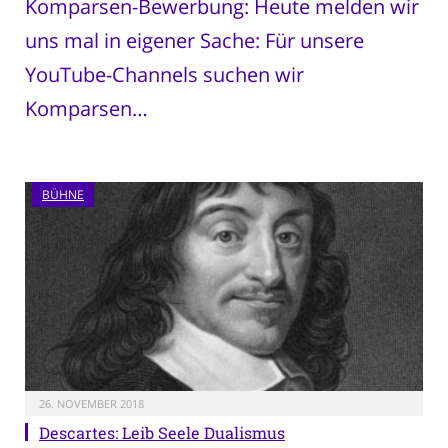
Komparsen-Bewerbung: Heute melden wir
uns mal in eigener Sache: Für unsere
YouTube-Channels suchen wir
Komparsen…
BÜHNE
26. NOVEMBER 2018
Descartes: Leib Seele Dualismus