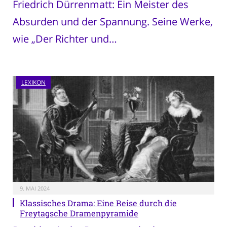
Friedrich Dürrenmatt: Ein Meister des
Absurden und der Spannung. Seine Werke,
wie „Der Richter und…
LEXIKON
9. MAI 2024
Klassisches Drama: Eine Reise durch die
Freytagsche Dramenpyramide