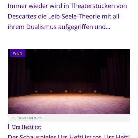
Immer wieder wird in Theaterstücken von
Descartes die Leib-Seele-Theorie mit all
ihrem Dualismus aufgegriffen und…
WIEN
21. NOVEMBER 2018
Urs Hefti tot
Der Schauspieler Urs Hefti ist tot. Urs Hefti