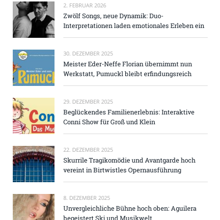
2. FEBRUAR 2026
Zwölf Songs, neue Dynamik: Duo-
Interpretationen laden emotionales Erleben ein
30. DEZEMBER 2025
Meister Eder-Neffe Florian übernimmt nun
Werkstatt, Pumuckl bleibt erfindungsreich
29. DEZEMBER 2025
Beglückendes Familienerlebnis: Interaktive
Conni Show für Groß und Klein
22. DEZEMBER 2025
Skurrile Tragikomödie und Avantgarde hoch
vereint in Birtwistles Opernausführung
8. DEZEMBER 2025
Unvergleichliche Bühne hoch oben: Aguilera
begeistert Ski und Musikwelt