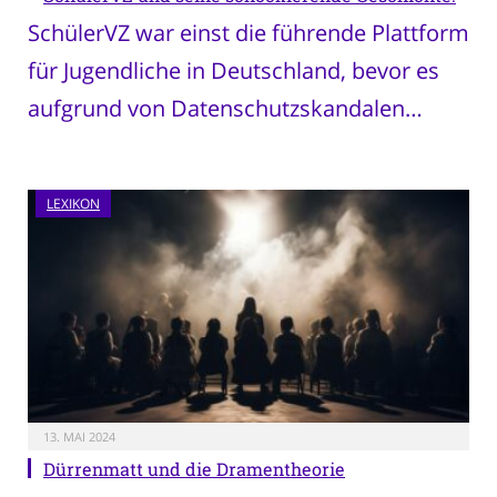
SchülerVZ war einst die führende Plattform
für Jugendliche in Deutschland, bevor es
aufgrund von Datenschutzskandalen…
LEXIKON
13. MAI 2024
Dürrenmatt und die Dramentheorie