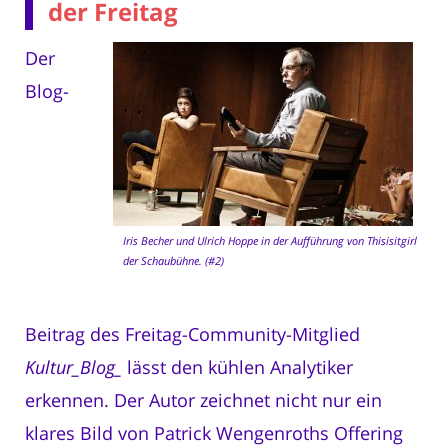
der Freitag
Der
Blog-
Iris Becher und Ulrich Hoppe in der Aufführung von Thisisitgirl
der Schaubühne. (#2)
Beitrag des Freitag-Community-Mitglied
Kultur_Blog_
lässt den kühlen Analytiker
erkennen. Der Autor zeichnet nicht nur ein
klares Bild von Patrick Wengenroths Offering