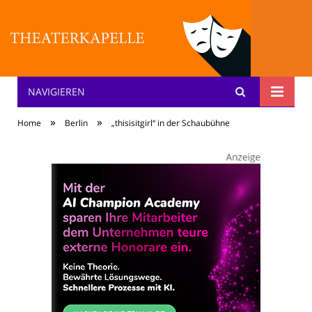
NAVIGIEREN
Theater: [KA] :pelle
»
»
Home
Berlin
„thisisitgirl“ in der Schaubühne