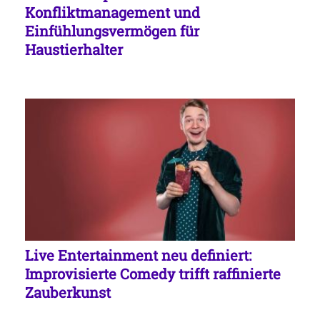
Konfliktmanagement und
Einfühlungsvermögen für
Haustierhalter
Live Entertainment neu definiert:
Improvisierte Comedy trifft raffinierte
Zauberkunst