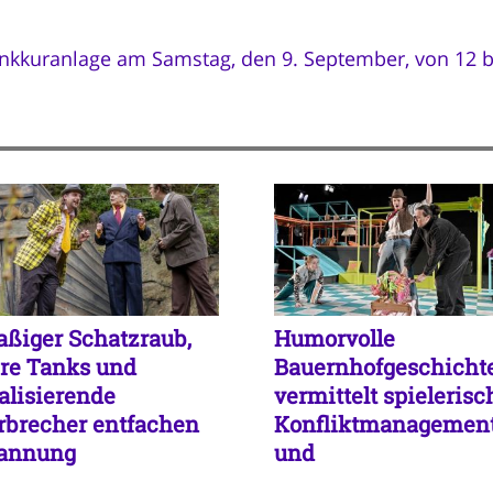
inkkuranlage am Samstag, den 9. September, von 12 b
aßiger Schatzraub,
Humorvolle
ere Tanks und
Bauernhofgeschicht
valisierende
vermittelt spielerisc
rbrecher entfachen
Konfliktmanagemen
annung
und
Einfühlungsvermög