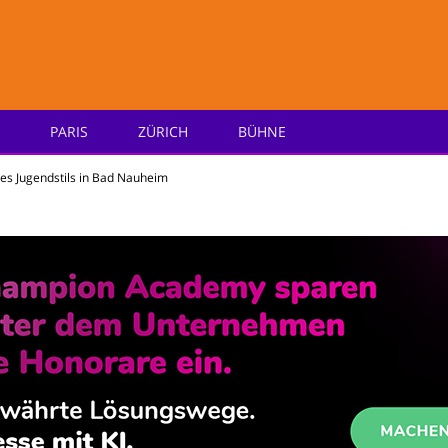
PARIS
ZÜRICH
BÜHNE
e
 des Jugendstils in Bad Nauheim