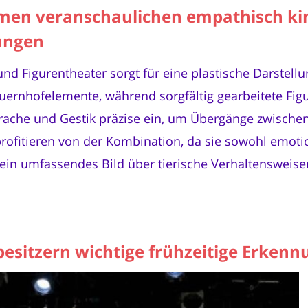
men veranschaulichen empathisch kin
ungen
 Figurentheater sorgt für eine plastische Darstellu
Bauernhofelemente, während sorgfältig gearbeitete F
rache und Gestik präzise ein, um Übergänge zwische
profitieren von der Kombination, da sie sowohl emotio
ein umfassendes Bild über tierische Verhaltensweisen
esitzern wichtige frühzeitige Erkenn