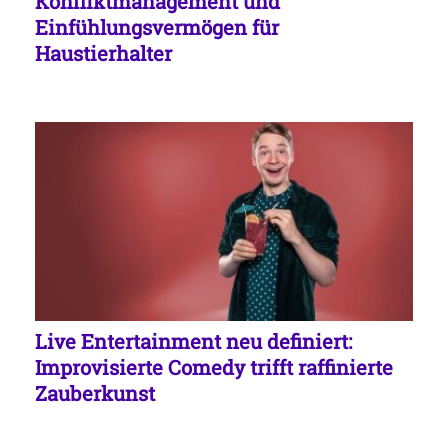
Konfliktmanagement und
Einfühlungsvermögen für
Haustierhalter
Live Entertainment neu definiert:
Improvisierte Comedy trifft raffinierte
Zauberkunst