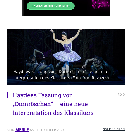
Haydees Fassung von "Dornröschen" - eine neue
Interpretation des Klassikers (Foto: Yan Revazov)
Haydees Fassung von
0
„Dornröschen“ – eine neue
Interpretation des Klassikers
NACHRICHTEN
MERLE
VON
AM
30. OKTOBER 2023