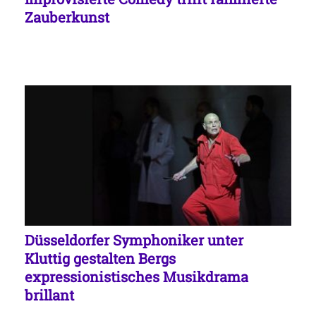
Zauberkunst
Düsseldorfer Symphoniker unter
Kluttig gestalten Bergs
expressionistisches Musikdrama
brillant