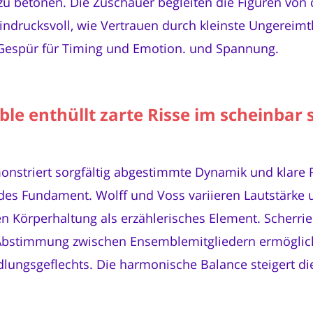
 zu betonen. Die Zuschauer begleiten die Figuren vo
drucksvoll, wie Vertrauen durch kleinste Ungereimth
 Gespür für Timing und Emotion. und Spannung.
e enthüllt zarte Risse im scheinbar 
striert sorgfältig abgestimmte Dynamik und klare Ro
lides Fundament. Wolff und Voss variieren Lautstärk
 Körperhaltung als erzählerisches Element. Scherrie
Abstimmung zwischen Ensemblemitgliedern ermöglicht
lungsgeflechts. Die harmonische Balance steigert di