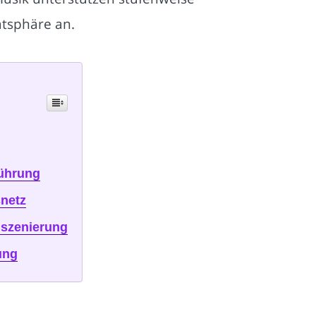
tsphäre an.
führung
snetz
nszenierung
ung