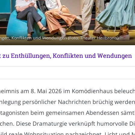
ngen, Konflikten und Wendungen (Foto: Theater Heilbronn)
t zu Enthüllungen, Konflikten und Wendungen
eimnis am 8. Mai 2026 im Komödienhaus beleuchte
nlegung persönlicher Nachrichten brüchig werden. 
rotagonisten beim gemeinsamen Abendessen sämt
hen. Diese Dramaturgie verknüpft humorvolle Dia
d reale Wohnsituation nachzeichnet. Licht und M