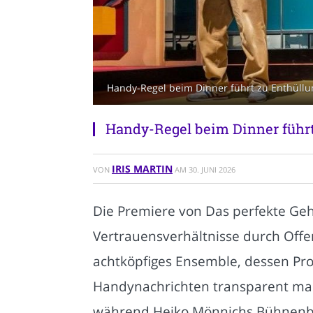
Handy-Regel beim Dinner führt zu Enthüllu
Handy-Regel beim Dinner führ
IRIS MARTIN
VON
AM
30. JUNI 2026
Die Premiere von Das perfekte Geh
Vertrauensverhältnisse durch Offe
achtköpfiges Ensemble, dessen P
Handynachrichten transparent mac
während Heiko Mönnichs Bühnenbil