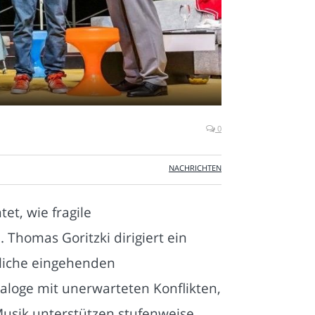
0
NACHRICHTEN
t, wie fragile
Thomas Goritzki dirigiert ein
liche eingehenden
loge mit unerwarteten Konflikten,
usik unterstützen stufenweise