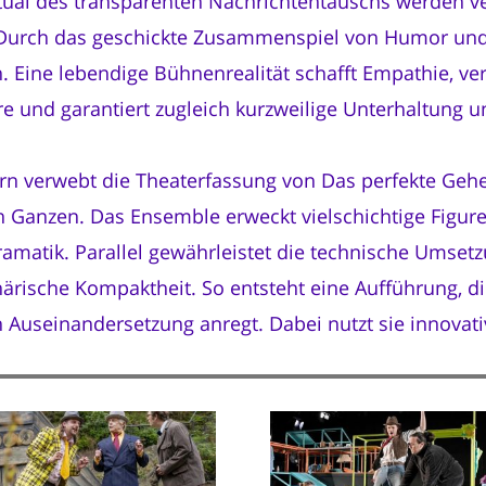
itual des transparenten Nachrichtentauschs werden v
e. Durch das geschickte Zusammenspiel von Humor und
 Eine lebendige Bühnenrealität schafft Empathie, verb
e und garantiert zugleich kurzweilige Unterhaltung un
rn verwebt die Theaterfassung von Das perfekte Geh
 Ganzen. Das Ensemble erweckt vielschichtige Figur
matik. Parallel gewährleistet die technische Umsetz
rische Kompaktheit. So entsteht eine Aufführung, die
n Auseinandersetzung anregt. Dabei nutzt sie innovati