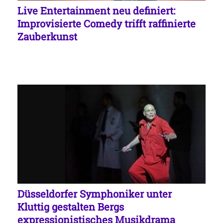
Live Entertainment neu definiert:
Improvisierte Comedy trifft raffinierte
Zauberkunst
Düsseldorfer Symphoniker unter
Kluttig gestalten Bergs
expressionistisches Musikdrama