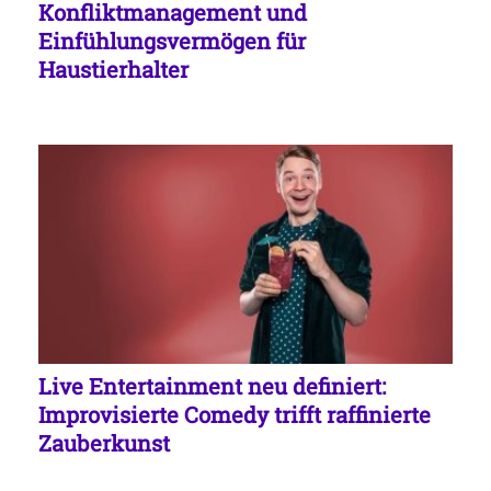
Konfliktmanagement und
Einfühlungsvermögen für
Haustierhalter
Live Entertainment neu definiert:
Improvisierte Comedy trifft raffinierte
Zauberkunst