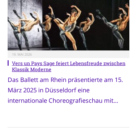
19. MAI 2026
Vers un Pays Sage feiert Lebensfreude zwischen
Klassik Moderne
Das Ballett am Rhein präsentierte am 15.
März 2025 in Düsseldorf eine
internationale Choreografieschau mit…