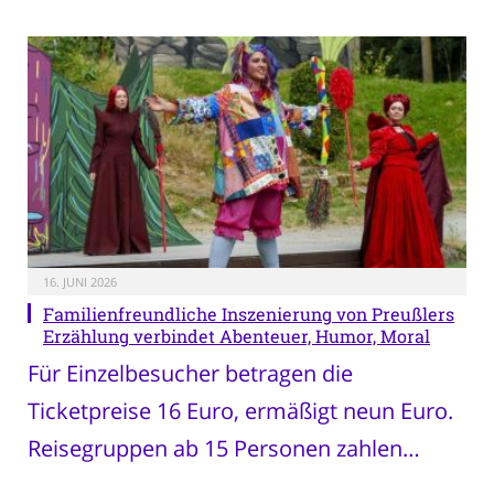
16. JUNI 2026
Familienfreundliche Inszenierung von Preußlers
Erzählung verbindet Abenteuer, Humor, Moral
Für Einzelbesucher betragen die
Ticketpreise 16 Euro, ermäßigt neun Euro.
Reisegruppen ab 15 Personen zahlen…