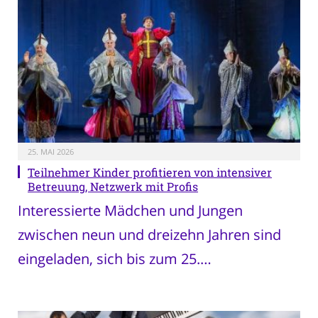
25. MAI 2026
Teilnehmer Kinder profitieren von intensiver
Betreuung, Netzwerk mit Profis
Interessierte Mädchen und Jungen
zwischen neun und dreizehn Jahren sind
eingeladen, sich bis zum 25.…