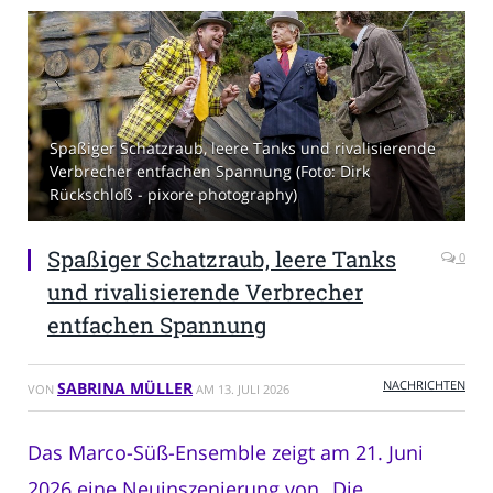
Spaßiger Schatzraub, leere Tanks und rivalisierende
Verbrecher entfachen Spannung (Foto: Dirk
Rückschloß - pixore photography)
Spaßiger Schatzraub, leere Tanks
0
und rivalisierende Verbrecher
entfachen Spannung
NACHRICHTEN
SABRINA MÜLLER
VON
AM
13. JULI 2026
Das Marco-Süß-Ensemble zeigt am 21. Juni
2026 eine Neuinszenierung von „Die