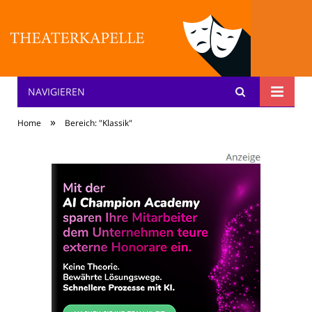
NAVIGIEREN
Theater: [KA] :pelle
»
Home
Bereich: "Klassik"