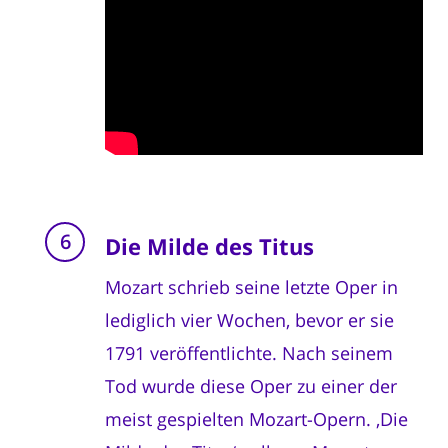
Die Milde des Titus
Mozart schrieb seine letzte Oper in
lediglich vier Wochen, bevor er sie
1791 veröffentlichte. Nach seinem
Tod wurde diese Oper zu einer der
meist gespielten Mozart-Opern. ‚Die