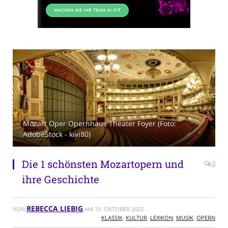
Mozart Oper Opernhaus Theater Foyer (Foto:
AdobeStock - kivi80)
Die 1 schönsten Mozartopern und
0
ihre Geschichte
REBECCA LIEBIG
VON
AM
10. OKTOBER 2022
KLASSIK
,
KULTUR
,
LEXIKON
,
MUSIK
,
OPERN