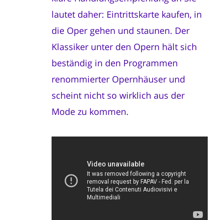
lautet daher: Eintrittskarte kaufen, in
die Oper gehen und staunen. Der
Klassiker unter den Opern hält sich
beständig in den Programmen
renommierter Opernhäuser und
scheint nicht so wirklich aus der
Mode zu kommen.