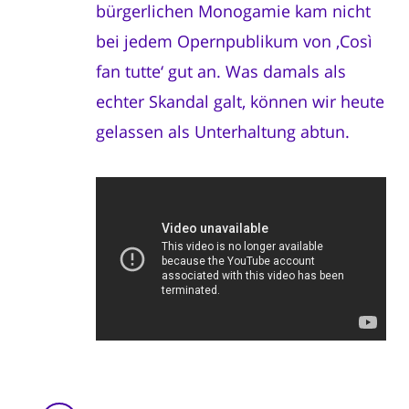
bürgerlichen Monogamie kam nicht
bei jedem Opernpublikum von ‚Così
fan tutte‘ gut an. Was damals als
echter Skandal galt, können wir heute
gelassen als Unterhaltung abtun.