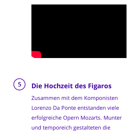
Die Hochzeit des Figaros
Zusammen mit dem Komponisten
Lorenzo Da Ponte entstanden viele
erfolgreiche Opern Mozarts. Munter
und temporeich gestalteten die