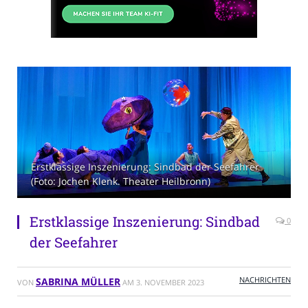
Erstklassige Inszenierung: Sindbad der Seefahrer
(Foto: Jochen Klenk. Theater Heilbronn)
Erstklassige Inszenierung: Sindbad
0
der Seefahrer
NACHRICHTEN
SABRINA MÜLLER
VON
AM
3. NOVEMBER 2023