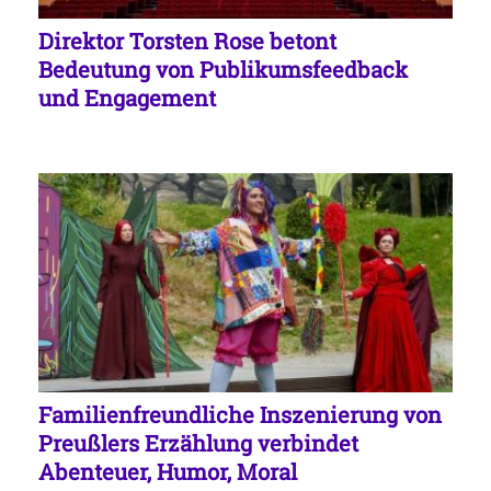
Direktor Torsten Rose betont
Bedeutung von Publikumsfeedback
und Engagement
Familienfreundliche Inszenierung von
Preußlers Erzählung verbindet
Abenteuer, Humor, Moral