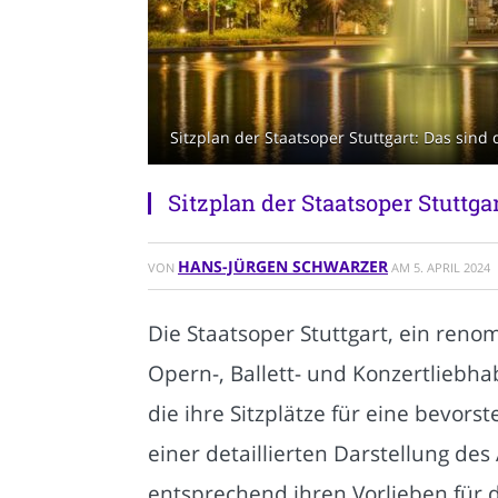
Sitzplan der Staatsoper Stuttgart: Das sind 
Sitzplan der Staatsoper Stuttgar
HANS-JÜRGEN SCHWARZER
VON
AM
5. APRIL 2024
Die Staatsoper Stuttgart, ein reno
Opern-, Ballett- und Konzertliebhab
die ihre Sitzplätze für eine bevor
einer detaillierten Darstellung de
entsprechend ihren Vorlieben für 