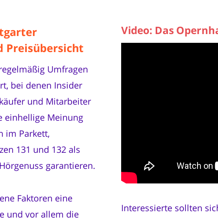
Video: Das Opernh
tgarter
d Preisübersicht
n regelmäßig Umfragen
t, bei denen Insider
käufer und Mitarbeiter
 einhellige Meinung
h im Parkett,
tzen 131 und 132 als
 Hörgenuss garantieren.
dene Faktoren eine
Interessierte sollten s
ne und vor allem die