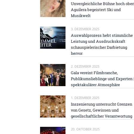
Unvergleichliche Bühne hoch oben
Aguilera begeistert Ski und
Musikwelt
3. DEZEMBER 2025
Auswahlprozess hebt stimmliche
Leistung und Ausdruckskraft
schauspielerischer Darbietung
hervor
2. DEZEMBER 2025
Gala vereint Filmbranche,
Publikumslieblinge und Experten 
spektakulärer Atmosphäre
1. DEZEMBER 2025
Inszenierung untersucht Grenzen
von Gesetz, Gewissen und
gesellschaftlicher Verantwortung
20. OKTOBER 2025