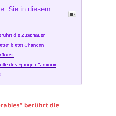
et Sie in diesem
erührt die Zuschauer
tte‘ bietet Chancen
rflöte«
olle des »jungen Tamino«
!
rables“ berührt die