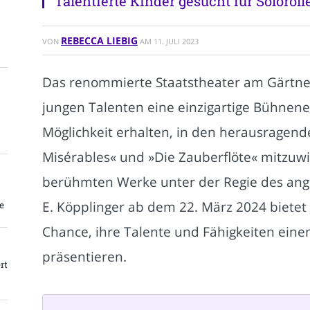
Talentierte Kinder gesucht für Solorol
REBECCA LIEBIG
VON
AM
11. JULI 2023
Das renommierte Staatstheater am Gärtne
jungen Talenten eine einzigartige Bühnene
Möglichkeit erhalten, in den herausragen
Misérables« und »Die Zauberflöte« mitzuwi
berühmten Werke unter der Regie des ang
E. Köpplinger ab dem 22. März 2024 bietet
e
Chance, ihre Talente und Fähigkeiten eine
präsentieren.
rt