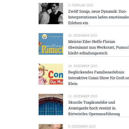
2. FEBRUAR 2026
Zwölf Songs, neue Dynamik: Duo-
Interpretationen laden emotionale
Erleben ein
30. DEZEMBER 2025
Meister Eder-Neffe Florian
übernimmt nun Werkstatt, Pumuc
bleibt erfindungsreich
29. DEZEMBER 2025
Beglückendes Familienerlebnis:
Interaktive Conni Show für Groß u
Klein
22. DEZEMBER 2025
Skurrile Tragikomödie und
Avantgarde hoch vereint in
Birtwistles Opernausführung
8. DEZEMBER 2025