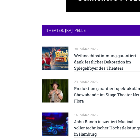
THEATER: [KA] :PELLE
30. MÄRZ 2026
Weihnachtsstimmung garantiert
dank festlicher Dekoration im
Spiegelfoyer des Theaters
23. MÄRZ 2026
Produktion garantiert spektakulär
Showabende im Stage Theater Ne
Flora
16. MÄRZ 2026
John Rando inszeniert Musical
voller technischer Höchstleistung
in Hamburg