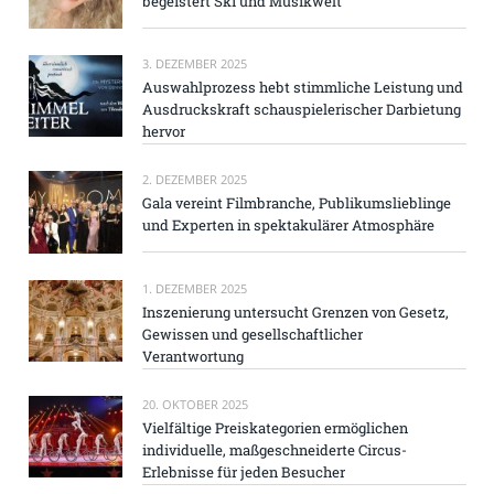
begeistert Ski und Musikwelt
3. DEZEMBER 2025
Auswahlprozess hebt stimmliche Leistung und
Ausdruckskraft schauspielerischer Darbietung
hervor
2. DEZEMBER 2025
Gala vereint Filmbranche, Publikumslieblinge
und Experten in spektakulärer Atmosphäre
1. DEZEMBER 2025
Inszenierung untersucht Grenzen von Gesetz,
Gewissen und gesellschaftlicher
Verantwortung
20. OKTOBER 2025
Vielfältige Preiskategorien ermöglichen
individuelle, maßgeschneiderte Circus-
Erlebnisse für jeden Besucher