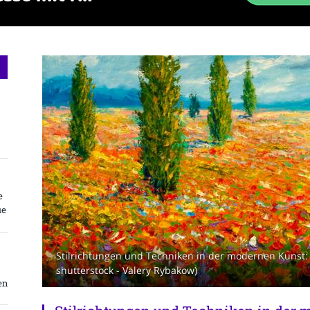
e
ue
Stilrichtungen und Techniken in der modernen Kunst: 
shutterstock - Valery Rybakow)
en