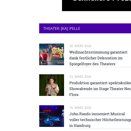
THEATER: [KA] :PELLE
30. MÄRZ 2026
Weihnachtsstimmung garantiert
dank festlicher Dekoration im
Spiegelfoyer des Theaters
23. MÄRZ 2026
Produktion garantiert spektakulär
Showabende im Stage Theater Ne
Flora
16. MÄRZ 2026
John Rando inszeniert Musical
voller technischer Höchstleistung
in Hamburg