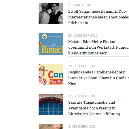
2. FEBRUAR 2026
Zwölf Songs, neue Dynamik: Duo-
Interpretationen laden emotionale
Erleben ein
30. DEZEMBER 2025
Meister Eder-Neffe Florian
übernimmt nun Werkstatt, Pumuc
bleibt erfindungsreich
29. DEZEMBER 2025
Beglückendes Familienerlebnis:
Interaktive Conni Show für Groß u
Klein
22. DEZEMBER 2025
Skurrile Tragikomödie und
Avantgarde hoch vereint in
Birtwistles Opernausführung
8. DEZEMBER 2025