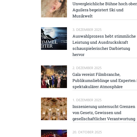
Unvergleichliche Bühne hoch oben
Aguilera begeistert Ski und
Musikwelt
3. DEZEMBER 2025
Auswahlprozess hebt stimmliche
Leistung und Ausdruckskraft
schauspielerischer Darbietung
hervor
2. DEZEMBER 2025
Gala vereint Filmbranche,
Publikumslieblinge und Experten 
spektakulärer Atmosphäre
1. DEZEMBER 2025
Inszenierung untersucht Grenzen
von Gesetz, Gewissen und
gesellschaftlicher Verantwortung
20. OKTOBER 2025