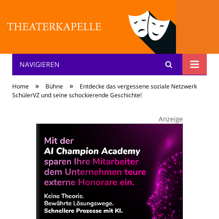
NAVIGIEREN
Theater: [KA] :pelle
»
»
Home
Bühne
Entdecke das vergessene soziale Netzwerk
SchülerVZ und seine schockierende Geschichte!