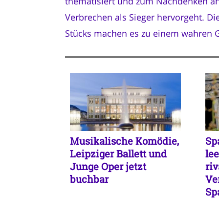
thematisiert und zum Nachdenken anre
Verbrechen als Sieger hervorgeht. Die
Stücks machen es zu einem wahren Gen
Musikalische Komödie,
Sp
Leipziger Ballett und
le
Junge Oper jetzt
ri
buchbar
Ve
Sp