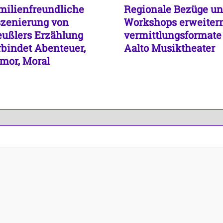
milienfreundliche
Regionale Bezüge u
szenierung von
Workshops erweiter
eußlers Erzählung
vermittlungsformate
rbindet Abenteuer,
Aalto Musiktheater
mor, Moral