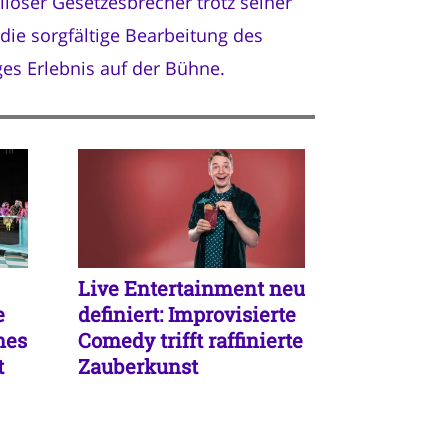
lloser Gesetzesbrecher trotz seiner
 die sorgfältige Bearbeitung des
es Erlebnis auf der Bühne.
Live Entertainment neu
e
definiert: Improvisierte
hes
Comedy trifft raffinierte
t
Zauberkunst
en