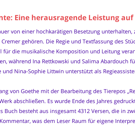
ente: Eine herausragende Leistung au
uer von einer hochkarätigen Besetzung unterhalten, z
o Cremer gehören. Die Regie und Textfassung des Stü
für die musikalische Komposition und Leitung verantw
n, während Ina Rettkowski und Salima Abardouch für
und Nina-Sophie Littwin unterstützt als Regieassiste
ng von Goethe mit der Bearbeitung des Tierepos „Rei
 Werk abschließen. Es wurde Ende des Jahres gedruck
s Buch besteht aus insgesamt 4312 Versen, die in zwö
 Kommentar, was dem Leser Raum für eigene Interpret