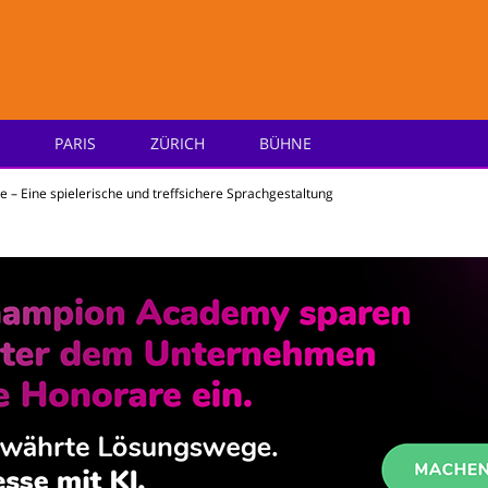
PARIS
ZÜRICH
BÜHNE
e
– Eine spielerische und treffsichere Sprachgestaltung