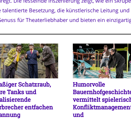
gt. Die fesselnde Inszenierung zeigt, wie ein skrupe
 talentierte Besetzung, die künstlerische Leitung und
uss für Theaterliebhaber und bieten ein einzigartig
aßiger Schatzraub,
Humorvolle
ere Tanks und
Bauernhofgeschicht
valisierende
vermittelt spielerisc
rbrecher entfachen
Konfliktmanagemen
annung
und
Einfühlungsvermög
für Haustierhalter