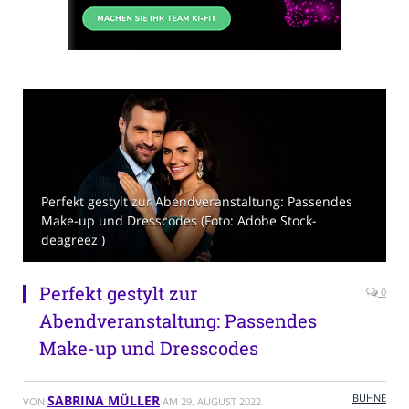
Perfekt gestylt zur Abendveranstaltung: Passendes
Make-up und Dresscodes (Foto: Adobe Stock-
deagreez )
Perfekt gestylt zur
0
Abendveranstaltung: Passendes
Make-up und Dresscodes
BÜHNE
SABRINA MÜLLER
VON
AM
29. AUGUST 2022